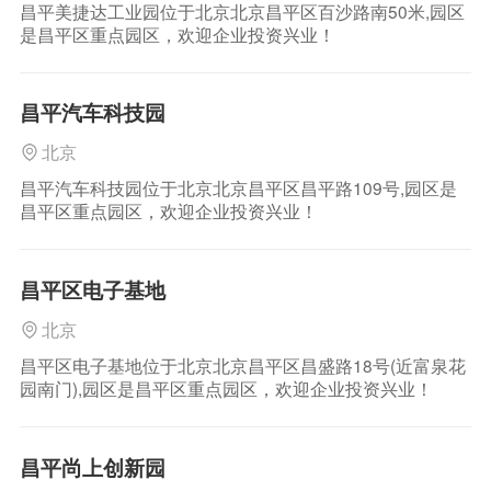
昌平美捷达工业园位于北京北京昌平区百沙路南50米,园区
是昌平区重点园区，欢迎企业投资兴业！
昌平汽车科技园
北京
昌平汽车科技园位于北京北京昌平区昌平路109号,园区是
昌平区重点园区，欢迎企业投资兴业！
昌平区电子基地
北京
昌平区电子基地位于北京北京昌平区昌盛路18号(近富泉花
园南门),园区是昌平区重点园区，欢迎企业投资兴业！
昌平尚上创新园