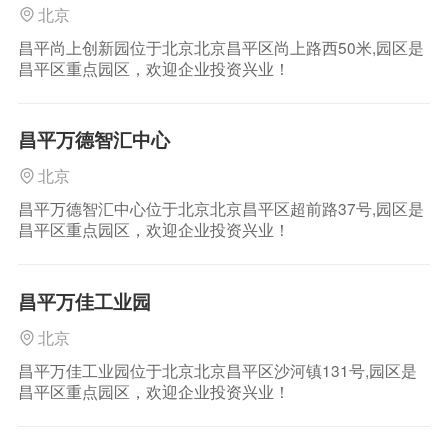
北京
昌平尚上创新园位于北京北京昌平区尚上路西50米,园区是
昌平区重点园区，欢迎企业投资兴业！
昌平万德智汇中心
北京
昌平万德智汇中心位于北京北京昌平区超前路37号,园区是
昌平区重点园区，欢迎企业投资兴业！
昌平万佳工业园
北京
昌平万佳工业园位于北京北京昌平区沙河镇131号,园区是
昌平区重点园区，欢迎企业投资兴业！