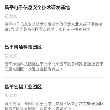
昌平电子信息安全技术研发基地
北京
昌平电子信息安全技术研发基地位于北京北京昌平区鲁疃
路5号,园区是昌平区重点园区，欢迎企业投资兴业！
昌平海油科技园区
北京
昌平海油科技园区位于北京北京昌平区鲁疃路,园区是昌平
区重点园区，欢迎企业投资兴业！
昌平宏福工业园区
北京
昌平宏福工业园区位于北京北京昌平区东沙路东50米,园区
是昌平区重点园区，欢迎企业投资兴业！