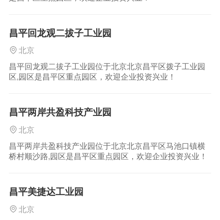
昌平回龙观二拔子工业园
北京
昌平回龙观二拔子工业园位于北京北京昌平区拨子工业园
区,园区是昌平区重点园区，欢迎企业投资兴业！
昌平两岸共盈科技产业园
北京
昌平两岸共盈科技产业园位于北京北京昌平区马池口镇横
桥村顺沙路,园区是昌平区重点园区，欢迎企业投资兴业！
昌平美捷达工业园
北京