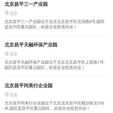
北京昌平三一产业园
北京
北京昌平三一产业园位于北京北京昌平区北清路8号,园区
是昌平区重点园区，欢迎企业投资兴业！
北京昌平天融环保产业园
北京
北京昌平天融环保产业园位于北京北京昌平区上苑路1号,
园区是昌平区重点园区，欢迎企业投资兴业！
北京昌平同美行企业园
北京
北京昌平同美行企业园位于北京北京昌平区顺沙路北100
米,园区是昌平区重点园区，欢迎企业投资兴业！