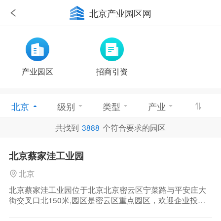
北京产业园区网
产业园区
招商引资
北京
级别
类型
产业
共找到
3888
个符合要求的园区
优惠政策
北京蔡家洼工业园
北京
北京蔡家洼工业园位于北京北京密云区宁菜路与平安庄大
街交叉口北150米,园区是密云区重点园区，欢迎企业投资
兴业！