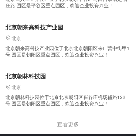
庄路,园区是平谷区重点园区，欢迎企业投资兴业！
北京朝来高科技产业园
北京
北京朝来高科技产业园位于北京北京朝阳区来广营中街甲1
号,园区是朝阳区重点园区，欢迎企业投资兴业！
北京朝林科技园
北京
北京朝林科技园位于北京北京朝阳区崔各庄机场辅路122
号,园区是朝阳区重点园区，欢迎企业投资兴业！
查看更多