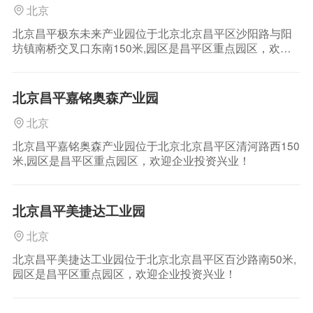
北京
北京昌平极东未来产业园位于北京北京昌平区沙阳路与阳
坊镇南桥交叉口东南150米,园区是昌平区重点园区，欢迎
企业投资兴业！
北京昌平嘉铭奥森产业园
北京
北京昌平嘉铭奥森产业园位于北京北京昌平区清河路西150
米,园区是昌平区重点园区，欢迎企业投资兴业！
北京昌平美捷达工业园
北京
北京昌平美捷达工业园位于北京北京昌平区百沙路南50米,
园区是昌平区重点园区，欢迎企业投资兴业！