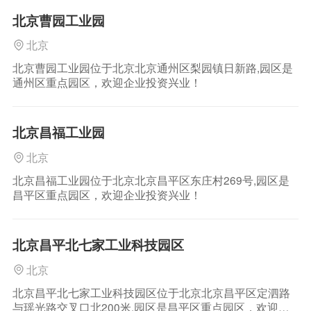
北京曹园工业园
北京
北京曹园工业园位于北京北京通州区梨园镇日新路,园区是
通州区重点园区，欢迎企业投资兴业！
北京昌福工业园
北京
北京昌福工业园位于北京北京昌平区东庄村269号,园区是
昌平区重点园区，欢迎企业投资兴业！
北京昌平北七家工业科技园区
北京
北京昌平北七家工业科技园区位于北京北京昌平区定泗路
与瑶光路交叉口北200米,园区是昌平区重点园区，欢迎企