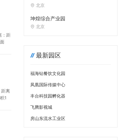
北京
坤煌综合产业园
北京
离：距
总面
最新园区
福海钻餐饮文化园
凤凰国际传媒中心
：距离
丰台科技园孵化器
面积1
飞腾影视城
房山东流水工业区