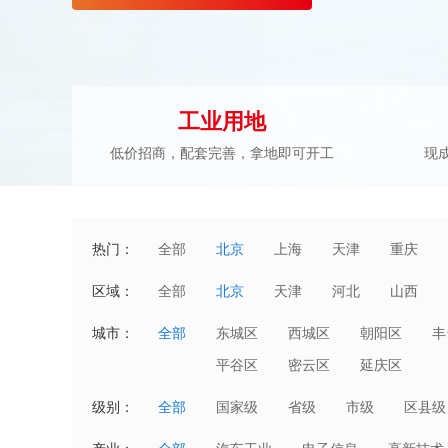
工业用地
低价招商，配套完善，拿地即可开工
现
热门：
全部
北京
上海
天津
重庆
区域：
全部
北京
天津
河北
山西
湖北
湖南
广东
广西
城市：
全部
东城区
西城区
朝阳区
丰
澳门
平谷区
密云区
延庆区
级别：
全部
国家级
省级
市级
区县级