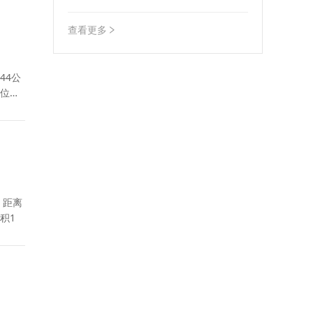
范施工工地加油（柴油）管理工作指导意
见》和《关于规范企业自用加油（柴油）
查看更多
工作指导意见》的通知
44公
定位为
：距离
面积1