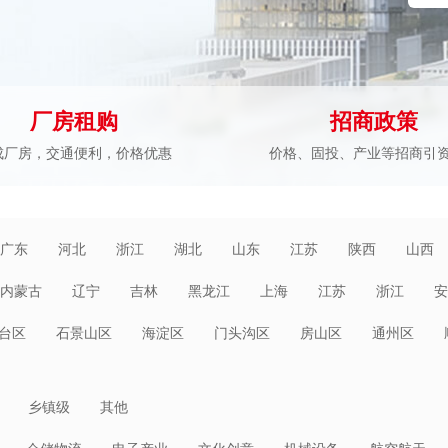
厂房租购
招商政策
成厂房，交通便利，价格优惠
价格、固投、产业等招商引
广东
河北
浙江
湖北
山东
江苏
陕西
山西
内蒙古
辽宁
吉林
黑龙江
上海
江苏
浙江
安
海南
重庆
四川
贵州
云南
西藏
陕西
甘肃
台区
石景山区
海淀区
门头沟区
房山区
通州区
乡镇级
其他