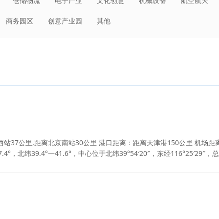
仓储物流
电子产业
文化创意
机械设备
航空航天
日化
环保节能
建材冶金
装备制造
轻工业
大消费
商务园区
创意产业园
其他
其他
低空经济
电子商务
先进制造
人工智能
站37公里,距离北京南站30公里 港口距离：距离天津港150公里 机场距
，北纬39.4°—41.6°，中心位于北纬39°54′20″，东经116°25′29″，