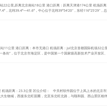
22公里,距离北京南站18公里 港口距离：距离天津港174公里 机场距
，北纬39.4°—41.6°，中心位于北纬39°54′20″，东经116°25′29″，
子一条街”，位于北京市海淀区，是中国第一个国家级高新技术产业开发区
3公里 机场距离：23.3公里 区位介绍： 中关村软件园位于上风上水的北京
北大生物城，西接东北旺苗圃，北至东北旺北路，与颐和园、西山景区相