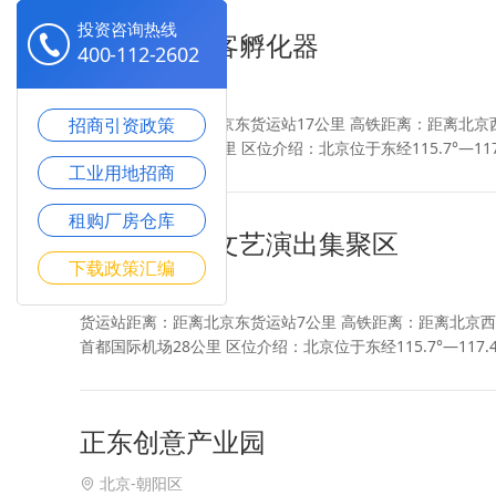
投资咨询热线
永顺互联创客孵化器
400-112-2602
北京-通州区
招商引资政策
货运站距离：距离北京东货运站17公里 高铁距离：距离北京西
离首都国际机场19公里 区位介绍：北京位于东经115.7°—117.4°
工业用地招商
租购厂房仓库
长安街沿线文艺演出集聚区
下载政策汇编
北京-东城区
货运站距离：距离北京东货运站7公里 高铁距离：距离北京西站
首都国际机场28公里 区位介绍：北京位于东经115.7°—117.4°，
正东创意产业园
北京-朝阳区