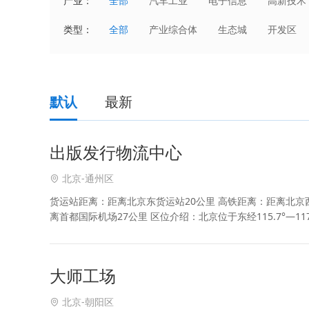
产业：
全部
汽车工业
电子信息
高新技术
国防科技产业
能源电力
化工
类型：
全部
产业综合体
生态城
开发区
家电数码
电子商务
科技服务
默认
最新
出版发行物流中心
北京-通州区
货运站距离：距离北京东货运站20公里 高铁距离：距离北京西
离首都国际机场27公里 区位介绍：北京位于东经115.7°—117.4°
大师工场
北京-朝阳区