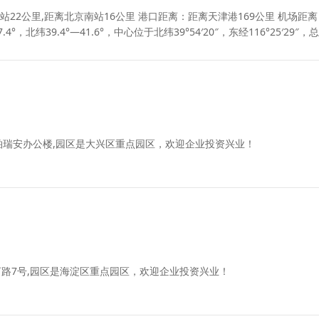
22公里,距离北京南站16公里 港口距离：距离天津港169公里 机场距
，北纬39.4°—41.6°，中心位于北纬39°54′20″，东经116°25′29″，
柏瑞安办公楼,园区是大兴区重点园区，欢迎企业投资兴业！
路7号,园区是海淀区重点园区，欢迎企业投资兴业！