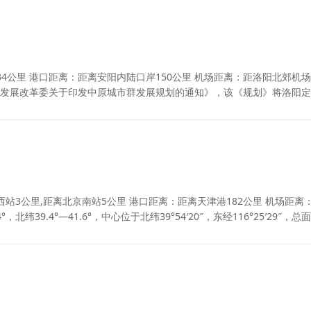
4公里 港口距离：距离安阳内陆口岸150公里 机场距离：距洛阳北郊机场
《国家发展改革委关于印发中原城市群发展规划的通知》，该《规划》将洛阳
站3公里,距离北京南站5公里 港口距离：距离天津港182公里 机场距离
北纬39.4°—41.6°，中心位于北纬39°54′20″，东经116°25′29″，总