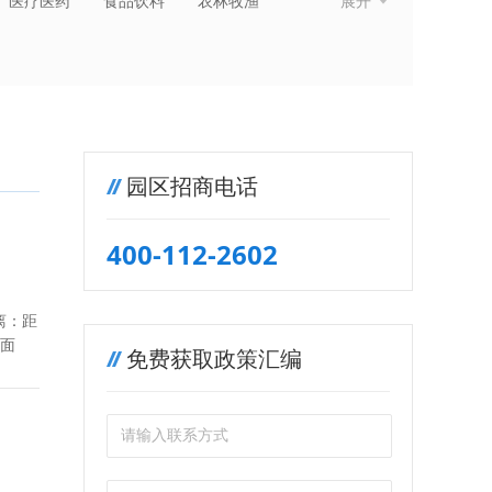
医疗医药
食品饮料
农林牧渔
展开
纺织服装
金融保险
房地产建筑
园区招商电话
400-112-2602
离：距
总面
免费获取政策汇编