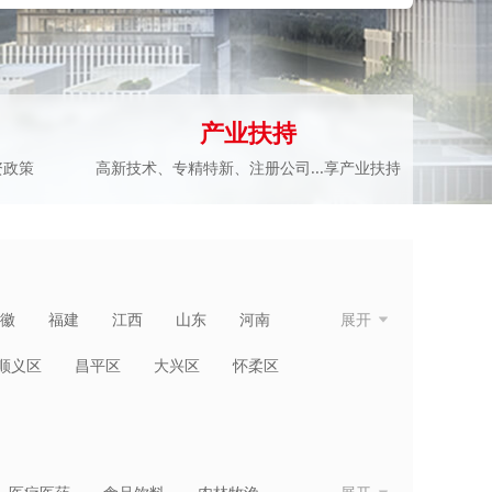
产业扶持
资政策
高新技术、专精特新、注册公司...享产业扶持
徽
福建
江西
山东
河南
展开
青海
宁夏
新疆
台湾
香港
顺义区
昌平区
大兴区
怀柔区