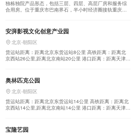
独栋独院产品形态，包括三层、四层、高层厂房和服务综
合用房。位于重庆市巴南界石，半小时经济圈接轨重庆全
城，距离市中心25公里；距离茶园新城、江北机场、龙头
寺火车站、寸滩集装箱码头、佛尔岩综合滚装码头以及南
彭公路物流基地（国家级）车程在30分钟以内；轻轨6号线
安湃影视文化创意产业园
和8号线也将大大缩短交通时间成本。
北京-朝阳区
货运站距离：距离北京东货运站8公里 高铁距离：距离北
京西站26公里,距离北京南站20公里 港口距离：距离天津港
166公里 机场距离：距离首都国际机场17公里 区位介绍：
北京位于东经115.7°—117.4°，北纬39.4°—41.6°，中心位
于北纬39°54′20″，东经116°25′29″，总面积
奥林匹克公园
北京-朝阳区
货运站距离：距离北京东货运站14公里 高铁距离：距离北
京西站14公里,距离北京南站14公里 港口距离：距离天津港
184公里 机场距离：距离首都国际机场24公里 区位介绍：
北京位于东经115.7°—117.4°，北纬39.4°—41.6°，中心位
于北纬39°54′20″，东经116°25′29″，总面
宝隆艺园