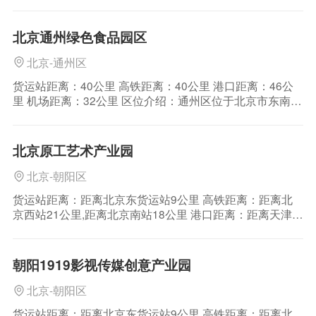
口距离：本市无港口 机场距离：距离北京首都国际机场5
公里 区位介绍：北京天竺综合保税区位于北京东北部，与
首都机场实现无缝对接，距离市区15公里，距天津港160
北京通州绿色食品园区
公里，往来北京城区、天津港口、环
北京-通州区
货运站距离：40公里 高铁距离：40公里 港口距离：46公
里 机场距离：32公里 区位介绍：通州区位于北京市东南
部，京杭大运河北端。西临朝阳区、大兴区，北与顺义区
接壤，东隔潮白河与河北省三河市、大厂回族自治县、香
河县相连，南和天津市武清区、河北省廊坊市交界。 公路
北京原工艺术产业园
运输：通州区位于北京市东南部，京杭大
北京-朝阳区
货运站距离：距离北京东货运站9公里 高铁距离：距离北
京西站21公里,距离北京南站18公里 港口距离：距离天津港
174公里 机场距离：距离首都国际机场15公里 区位介绍：
北京位于东经115.7°—117.4°，北纬39.4°—41.6°，中心位
于北纬39°54′20″，东经116°25′29″，总面积
朝阳1919影视传媒创意产业园
北京-朝阳区
货运站距离：距离北京东货运站9公里 高铁距离：距离北