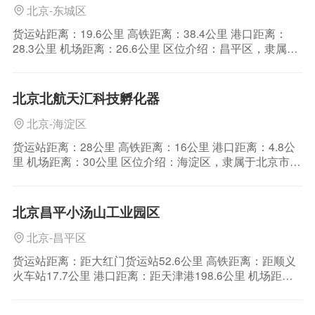
北京-东城区
货运站距离：19.6公里 高铁距离：38.4公里 港口距离：
28.3公里 机场距离：26.6公里 区位介绍：昌平区，隶属于
北京市，位于北京西北部，北与延庆区、怀柔区相连，东
邻顺义区，南与朝阳区、海淀区毗邻，西与门头沟区和河
北省怀来县接壤 公路运输：京藏高速公路、京新高速公
北京北航天汇科技孵化器
路、京承高速公路、京包高速公
北京-海淀区
货运站距离：28公里 高铁距离：16公里 港口距离：4.8公
里 机场距离：30公里 区位介绍：海淀区，隶属于北京市，
位于北京城区西部和西北部，东与西城区、朝阳区相邻，
南与丰台区毗连，西与石景山区、门头沟区交界，北与昌
平区接壤 公路运输：海淀区，隶属于北京市，位于北京城
北京昌平小汤山工业园区
区西部和西北部，东与西城区、朝阳
北京-昌平区
货运站距离：距大红门货运站52.6公里 高铁距离：距顺义
火车站17.7公里 港口距离：距天津港198.6公里 机场距
离：距首都国际机场16公里 区位介绍：西起秦屯河，送至
园区东规划路；北起规划白马路西延，南至顺沙路。 公路