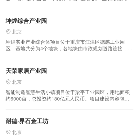
税港区，由江北机场两路地块和寸滩港及周边地块组成，
是江北机场和寸滩港功能的延伸。 优势条件 寸滩保税港区
享有独特的通关， 外汇， 海关政策优势 独特优势 动态流
坤煌综合产业园
量仓库管理模式，
北京
坤煌实业产业综合体项目位于重庆市江津区德感工业园
区，基地共分为4个地块，各地块由市政规划道路连接，周
边道路配套齐全，建设用地面积约278373.08m2，总建筑
面积199194.58 m2。
天荣家居产业园
北京
智能制造智慧生活小镇项目位于梁平工业园区，用地面积
约6000亩，总投资约180亿元人民币。项目建设内容包含
智能制造、电子商务、仓储物流、智慧生活四大板块，具
体包括家居生产、食品服装生产、材料加工、研发、物流
仓储、核心展示、电商运营、生活配套、住宅商业等功能
耐德·界石金工坊
区，以“基地+电商”模式，将建成重庆市承接家
北京