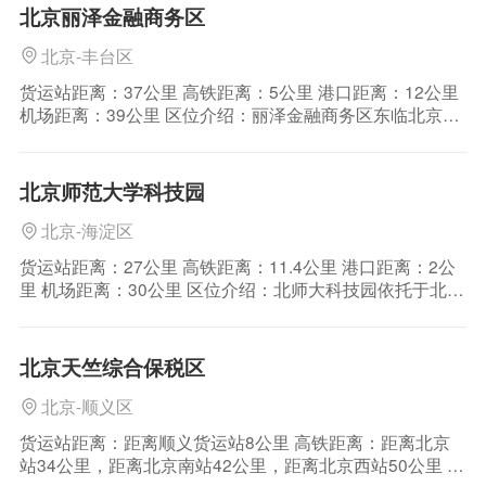
运输：六环路横穿东西，立汤路纵贯南北，西接京昌高
北京丽泽金融商务区
速，东临京承高速。 铁路运输
北京-丰台区
货运站距离：37公里 高铁距离：5公里 港口距离：12公里
机场距离：39公里 区位介绍：丽泽金融商务区东临北京城
市中心区，西至西三环，距金融街5公里，距机场化的火车
站——北京南站2.6公里，距北京西客站1.8公里，天安门8
公里，CBD12公里，是连接功能核心区与功能拓展区的桥
北京师范大学科技园
梁。 公路运输：丽泽金
北京-海淀区
货运站距离：27公里 高铁距离：11.4公里 港口距离：2公
里 机场距离：30公里 区位介绍：北师大科技园依托于北京
师范大学，位于海淀区学院南路北师大南校区，园区交通
便利，地理位置优越，周边高等院校科研机构密集，人才
技术优势十分明显 公路运输：北师大科技园依托于北京师
北京天竺综合保税区
范大学，位于海淀区学院南路北师大
北京-顺义区
货运站距离：距离顺义货运站8公里 高铁距离：距离北京
站34公里，距离北京南站42公里，距离北京西站50公里 港