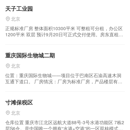
天子工业园
北京
正规标准厂房 整体面积10300平米 可整租可分租，办公区
1200平米 双层 预计9月20日可正式交付使用。房东直租非
中介。（诚邀实力商户入驻，价格面议！ ）
重庆国际生物城二期
北京
位置：重庆国际生物城——项目位于巴南区石渝高速木洞
互通下道口。 厂房情况：厂房为标准厂房，产品楼层有2
层、2.5层、3.5层，首层高8.1米（承重5T/㎡），标准层高
4.2米（承重450KG/㎡），50年产权，每栋配备50千瓦电
力（可扩容）。 周边产业：区域为重庆高新区，国际生物
寸滩保税区
城，定位为重庆市生物
北京
仓库位置 重庆市江北区远航大道88号-3号水港功能区 7栋2
层S6仓。是中国唯一个拥有“水港+空港”的一区双核模式保