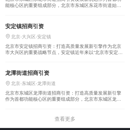
能核心区的重要组成部分，北京市东城区东花市街道始终
以高质量发展为目标，依托独特的区位优势、完善的产业
配套和前瞻性政策支持，持续打造优质营商环境，为企业
提供全生命周期服务。近年来
安定镇招商引资
北京-大兴区-安定镇
北京市安定镇招商引资：打造高质量发展新引擎作为北京
市大兴区的重要战略节点，安定镇近年来以“北京市安定镇
招商引资”为核心抓手，深度融入京津冀协同发展大局，凭
借区位优势、产业基础与政策支持，持续优化营商环境，
为全国企业搭建
龙潭街道招商引资
北京-东城区-龙潭街道
北京市东城区龙潭街道招商引资：打造高质量发展新引擎
作为首都功能核心区的重要组成部分，北京市东城区龙潭
街道依托得天独厚的区位优势、深厚的文化底蕴和优越的
产业基础，近年来持续深化“龙潭街道招商引资”工作，致力
于构建开放包容、创新驱
查看更多