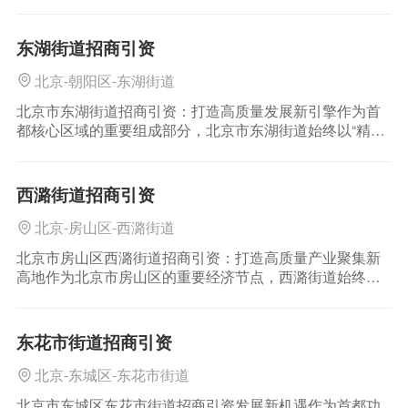
东城区朝阳门街道作为首都核心功能区的重要组成部分，
近年来依托得天独厚的区位优势和精准的产业布局，成为
企业投资兴业的优选
东湖街道招商引资
北京-朝阳区-东湖街道
北京市东湖街道招商引资：打造高质量发展新引擎作为首
都核心区域的重要组成部分，北京市东湖街道始终以“精准
施策、优化服务、强化基础”为核心，持续推进招商引资工
作，为区域经济高质量发展注入强劲动能。依托优越的区
位条件、完善的产业配套
西潞街道招商引资
北京-房山区-西潞街道
北京市房山区西潞街道招商引资：打造高质量产业聚集新
高地作为北京市房山区的重要经济节点，西潞街道始终
以“优化营商环境、深化产业升级”为核心战略，积极构建现
代化产业体系，全力推动区域经济高质量发展。近年来，
西潞街道招商引资
东花市街道招商引资
北京-东城区-东花市街道
北京市东城区东花市街道招商引资发展新机遇作为首都功