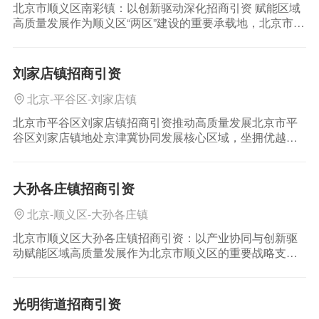
北京市顺义区南彩镇：以创新驱动深化招商引资 赋能区域
高质量发展作为顺义区“两区”建设的重要承载地，北京市顺
义区南彩镇依托区位优势与产业基础，持续深化招商引资
工作，聚焦高精尖产业布局，以创新服务体系和全产业链
生态建设为抓手，推动
刘家店镇招商引资
北京-平谷区-刘家店镇
北京市平谷区刘家店镇招商引资推动高质量发展北京市平
谷区刘家店镇地处京津冀协同发展核心区域，坐拥优越的
生态资源与交通区位优势，是京郊产业升级与城乡融合发
展的战略高地。近年来，刘家店镇持续深化招商引资工
作，以政策创新、产业集聚、服
大孙各庄镇招商引资
北京-顺义区-大孙各庄镇
北京市顺义区大孙各庄镇招商引资：以产业协同与创新驱
动赋能区域高质量发展作为北京市顺义区的重要战略支
点，大孙各庄镇始终坚持以产业升级为核心，依托区位优
势与资源禀赋，持续优化招商引资模式，为区域经济发展
注入强劲动能。近年来，大孙各
光明街道招商引资