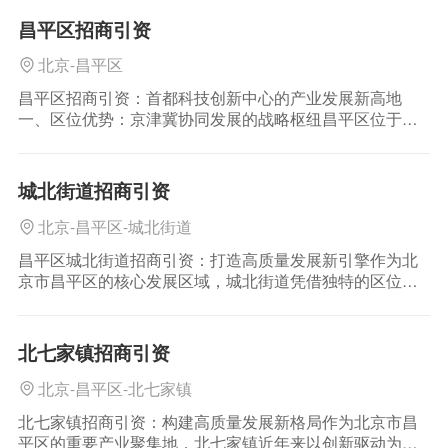
大学等 68
昌平区招商引资
北京-昌平区
昌平区招商引资：首都科技创新中心的产业发展新高地
一、区位优势：京津冀协同发展的战略枢纽昌平区位于北
京市西北部，是北京城市总体规划确定的 “三城一区”（中
关村科学城、怀柔科学城、未来科学城、北京经济技术开
发区）重要承载地
城北街道招商引资
北京-昌平区-城北街道
昌平区城北街道招商引资：打造高质量发展新引擎作为北
京市昌平区的核心发展区域，城北街道凭借独特的区位优
势、完善的产业生态和前瞻性的政策支持，已成为京津冀
协同发展战略中的重要节点。近年来，城北街道招商引资
工作持续深化，通过优化服务
北七家镇招商引资
北京-昌平区-北七家镇
北七家镇招商引资：构建高质量发展新格局作为北京市昌
平区的重要产业聚集地，北七家镇近年来以创新驱动为核