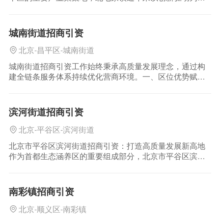
心，持续优化营商环境，加速推进产业转型升级，为区域
经济注入强劲动能。依托优越的区位条件、完善的产业配
套以及前瞻性规划，北七家镇
城南街道招商引资
北京-昌平区-城南街道
城南街道招商引资工作始终秉承高质量发展理念，通过构
建全链条服务体系持续优化营商环境。一、区位优势赋能
产业集聚城南街道地处昌平新城核心区域，紧邻京藏高速
与地铁昌平线，形成"15分钟直达中关村、30分钟连接金融
街"的立体交
滨河街道招商引资
北京-平谷区-滨河街道
北京市平谷区滨河街道招商引资：打造高质量发展新高地
作为首都生态涵养区的重要组成部分，北京市平谷区滨河
街道始终以高质量发展为核心目标，依托区位优势、产业
基础与政策支持，持续深化招商引资工作，为区域经济注
入强劲动能。滨河街道招商引
南彩镇招商引资
北京-顺义区-南彩镇