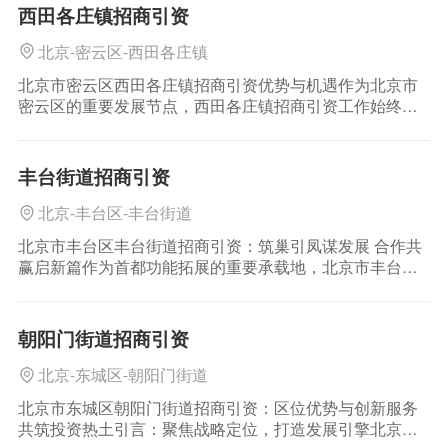
条件及前瞻性的产业布局
西田各庄镇招商引资
北京-密云区-西田各庄镇
北京市密云区西田各庄镇招商引资优势与机遇作为北京市
密云区的重要发展节点，西田各庄镇招商引资工作始终以
优化产业结构、推动绿色高质量发展为核心目标。依托区
位优势、资源禀赋及政策支持，西田各庄镇正加速打造现
代化产业体系，为全国企业提
丰台街道招商引资
北京-丰台区-丰台街道
北京市丰台区丰台街道招商引资：筑巢引凤谋发展 合作共
赢启新篇作为首都功能拓展的重要承载地，北京市丰台区
丰台街道依托区位优势、产业基础与创新服务，持续深
化“丰台街道招商引资”工作，以高标准规划、高效率服务、
高质量资源整合
朝阳门街道招商引资
北京-东城区-朝阳门街道
北京市东城区朝阳门街道招商引资：区位优势与创新服务
共筑投资热土引言：聚焦战略定位，打造发展引擎北京市